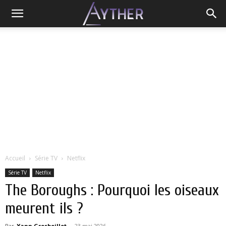
Accueil
Série TV
Netflix
Série TV
Netflix
The Boroughs : Pourquoi les oiseaux
meurent ils ?
Par
Yann Grosboillot
-
23 mai 2026