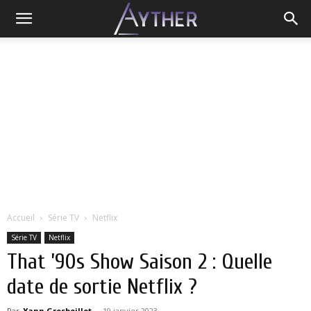
Accueil
Série TV
Netflix
Série TV
Netflix
That ’90s Show Saison 2 : Quelle
date de sortie Netflix ?
Par
Yann Grosboillot
-
19 janvier 2023