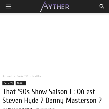
Accueil
Série TV
Netflix
Série TV
Netflix
That ’90s Show Saison 1 : Où est
Steven Hyde ? Danny Masterson ?
Par
Yann Grosboillot
-
19 janvier 2023