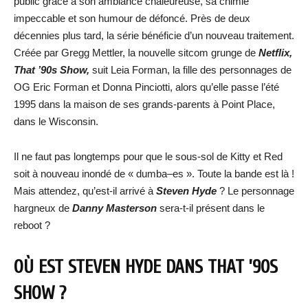
public grâce à son ambiance chaleureuse, sa chimie
impeccable et son humour de défoncé. Près de deux
décennies plus tard, la série bénéficie d’un nouveau traitement.
Créée par Gregg Mettler, la nouvelle sitcom grunge de
Netflix,
That ’90s Show,
suit Leia Forman, la fille des personnages de
OG Eric Forman et Donna Pinciotti, alors qu’elle passe l’été
1995 dans la maison de ses grands-parents à Point Place,
dans le Wisconsin.
Il ne faut pas longtemps pour que le sous-sol de Kitty et Red
soit à nouveau inondé de « dumba–es ». Toute la bande est là !
Mais attendez, qu’est-il arrivé à
Steven Hyde
? Le personnage
hargneux de
Danny Masterson
sera-t-il présent dans le
reboot ?
OÙ EST STEVEN HYDE DANS THAT ’90S
SHOW ?