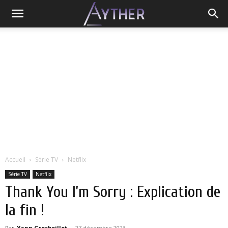
Accueil
Série TV
Netflix
Série TV
Netflix
Thank You I’m Sorry : Explication de
la fin !
Par
Yann Grosboillot
-
27 décembre 2023