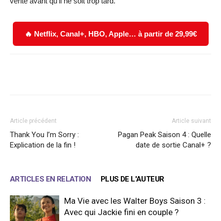
vérité avant qu’il ne soit trop tard.
🔥 Netflix, Canal+, HBO, Apple… à partir de 29,99€
Facebook
X
WhatsApp
Email
Article précédent
Article suivant
Thank You I’m Sorry :
Pagan Peak Saison 4 : Quelle
Explication de la fin !
date de sortie Canal+ ?
ARTICLES EN RELATION
PLUS DE L'AUTEUR
Ma Vie avec les Walter Boys Saison 3 :
Avec qui Jackie fini en couple ?