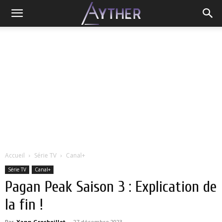
Accueil
Série TV
Canal+
Série TV
Canal+
Pagan Peak Saison 3 : Explication de
la fin !
Par
Yann Grosboillot
-
27 décembre 2023