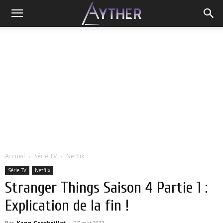
Accueil
Série TV
Netflix
Série TV
Netflix
Stranger Things Saison 4 Partie 1 :
Explication de la fin !
Par
Yann Grosboillot
-
27 mai 2022