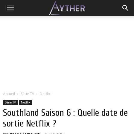
Accueil
Série TV
Netflix
Série TV
Netflix
Southland Saison 6 : Quelle date de
sortie Netflix ?
Par
Yann Grosboillot
-
11 juin 2026