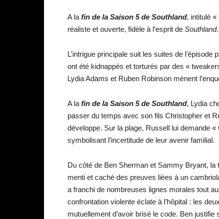
A la
fin de la Saison 5 de Southland
, intitulé
réaliste et ouverte, fidèle à l’esprit de
Southland
.
L’intrigue principale suit les suites de l’épiso
ont été kidnappés et torturés par des « tweaker
Lydia Adams et Ruben Robinson mènent l’enquêt
A la
fin de la Saison 5 de Southland
, Lydia ch
passer du temps avec son fils Christopher et Ru
développe. Sur la plage, Russell lui demande « Qu
symbolisant l’incertitude de leur avenir familial.
Du côté de Ben Sherman et Sammy Bryant, la
menti et caché des preuves liées à un cambriol
a franchi de nombreuses lignes morales tout au
confrontation violente éclate à l’hôpital : les 
mutuellement d’avoir brisé le code. Ben justifi