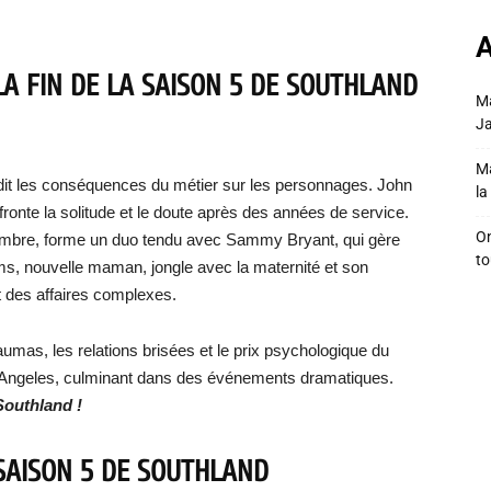
A
LA FIN DE LA SAISON 5 DE SOUTHLAND
Ma
Ja
Ma
it les conséquences du métier sur les personnages. John
la 
onte la solitude et le doute après des années de service.
On
bre, forme un duo tendu avec Sammy Bryant, qui gère
to
dams, nouvelle maman, jongle avec la maternité et son
 des affaires complexes.
aumas, les relations brisées et le prix psychologique du
os Angeles, culminant dans des événements dramatiques.
 Southland !
 SAISON 5 DE SOUTHLAND