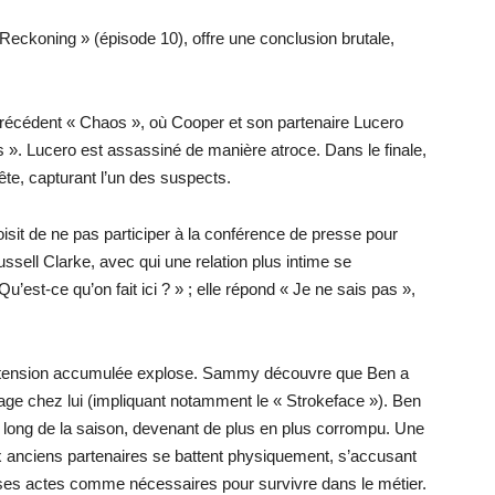
 « Reckoning » (épisode 10), offre une conclusion brutale,
de précédent « Chaos », où Cooper et son partenaire Lucero
s ». Lucero est assassiné de manière atroce. Dans le finale,
e, capturant l’un des suspects.
oisit de ne pas participer à la conférence de presse pour
ssell Clarke, avec qui une relation plus intime se
’est-ce qu’on fait ici ? » ; elle répond « Je ne sais pas »,
 tension accumulée explose. Sammy découvre que Ben a
age chez lui (impliquant notamment le « Strokeface »). Ben
 long de la saison, devenant de plus en plus corrompu. Une
deux anciens partenaires se battent physiquement, s’accusant
e ses actes comme nécessaires pour survivre dans le métier.