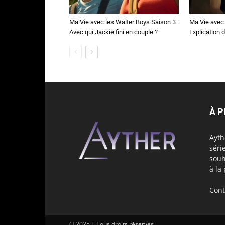
Ma Vie avec les Walter Boys Saison 3 :
Ma Vie avec 
Avec qui Jackie fini en couple ?
Explication de
À 
Ayth
séri
souh
à la
Cont
© 2025 | Tous droits réservés