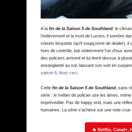
A la
fin de la Saison 5 de Southland
, le clim
l’enlèvement et la mort de Lucero, il sombre dan
voisins bruyants (qu’il soupçonne de dealer), il 
hors de contrôle, bat violemment l’un d’eux ave
des policiers arrivent et lui tirent dessus à plu
ensanglanté au sol, laissant son sort en suspen
saison 6, lisez ceci.
Cette
fin de la Saison 5 de Southland
, sans r
série : le métier de policier use les âmes, mèn
imprévisible. Pas de happy end, mais une réflexio
humaines. La série s’achève sur une note crue
🔥 Netflix, Canal+,