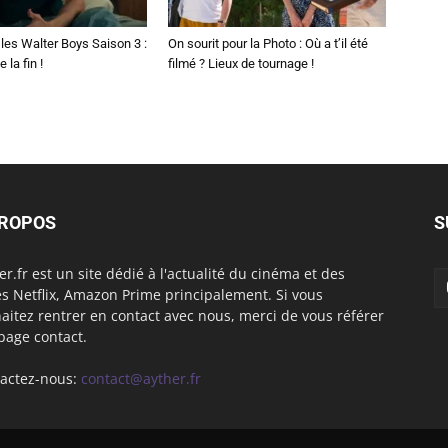
les Walter Boys Saison 3 :
On sourit pour la Photo : Où a t’il été
 la fin !
filmé ? Lieux de tournage !
PROPOS
S
er.fr est un site dédié à l'actualité du cinéma et des
es Netflix, Amazon Prime principalement. Si vous
aitez rentrer en contact avec nous, merci de vous référer
 page contact.
actez-nous:
contact@ayther.fr