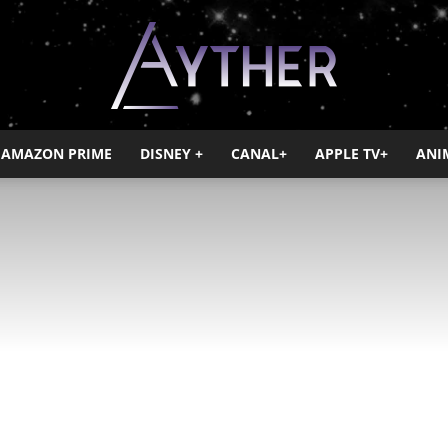
AMAZON PRIME
DISNEY +
CANAL+
APPLE TV+
ANI
Ayther