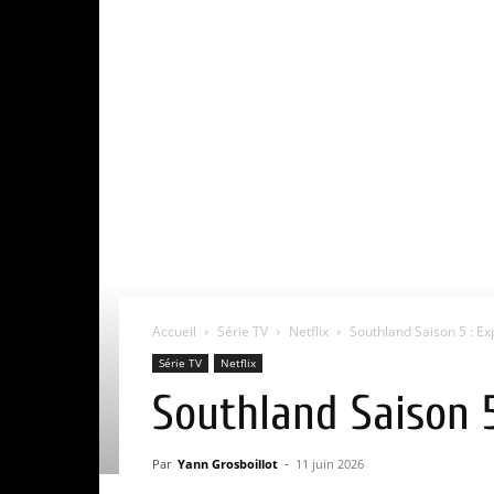
Accueil
Série TV
Netflix
Southland Saison 5 : Expl
Série TV
Netflix
Southland Saison 5 
Par
Yann Grosboillot
-
11 juin 2026