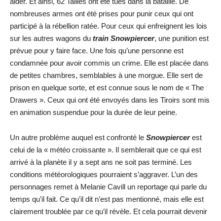
aider. Et ainsi, 62 Tailies ont été tués dans la bataille. De
nombreuses armes ont été prises pour punir ceux qui ont
participé à la rébellion ratée. Pour ceux qui enfreignent les lois
sur les autres wagons du
train Snowpierce
r
, une punition est
prévue pour y faire face. Une fois qu’une personne est
condamnée pour avoir commis un crime. Elle est placée dans
de petites chambres, semblables à une morgue. Elle sert de
prison en quelque sorte, et est connue sous le nom de « The
Drawers ». Ceux qui ont été envoyés dans les Tiroirs sont mis
en animation suspendue pour la durée de leur peine.
Un autre problème auquel est confronté le
Snowpiercer
est
celui de la « météo croissante ». Il semblerait que ce qui est
arrivé à la planète il y a sept ans ne soit pas terminé. Les
conditions météorologiques pourraient s’aggraver. L’un des
personnages remet à Melanie Cavill un reportage qui parle du
temps qu’il fait. Ce qu’il dit n’est pas mentionné, mais elle est
clairement troublée par ce qu’il révèle. Et cela pourrait devenir