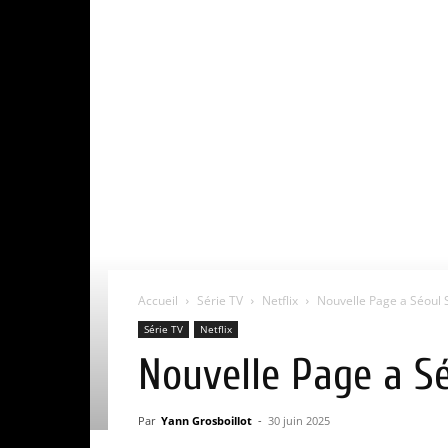
Accueil
Série TV
Netflix
Nouvelle Page a Séoul Sa
Série TV
Netflix
Nouvelle Page a Séo
Par
Yann Grosboillot
-
30 juin 2025