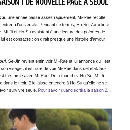
 SAISON 1 DE NOUVELLE PAGE A SÉOUL
oul
, une année passe assez rapidement, Mi-Rae récolte
r entrer à l’université. Pendant ce temps, Ho-Su s’améliore
e. Mi-Ji et Ho-Su assistent à une lecture des poèmes de
 lui est consacré ; on dirait presque une histoire d’amour
éoul,
Se-Jin revient enfin voir Mi-Rae et lui annonce qu’il est
son visage ; il est rare de voir Mi-Rae dans cet état. Su-
e est très amie avec Mi-Rae. De retour chez Ho-Su, Mi-Ji
ans le tiroir. Elle laisse entendre à Ho-Su qu’elle ne se
uvoir survivre seule.
Pour savoir quand sortira la saison 2,