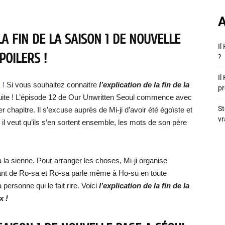
A
LA FIN DE LA SAISON 1 DE NOUVELLE
Il
POILERS !
?
Il
x !
Si vous souhaitez connaitre
l’explication de la fin de la
pr
 suite ! L’épisode 12 de Our Unwritten Seoul commence avec
St
ier chapitre. Il s’excuse auprès de Mi-ji d’avoir été égoïste et
vr
, il veut qu’ils s’en sortent ensemble, les mots de son père
jà la sienne. Pour arranger les choses, Mi-ji organise
urant de Ro-sa et Ro-sa parle même à Ho-su en toute
a personne qui le fait rire. Voici
l’explication de la fin de la
x !