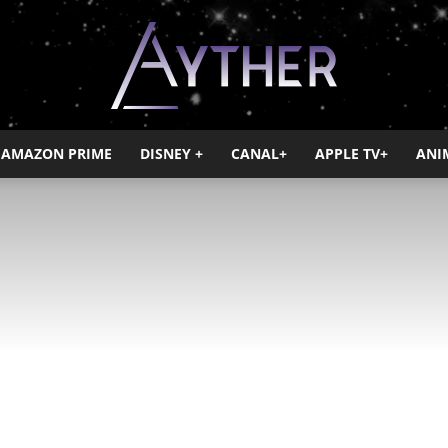
AMAZON PRIME
DISNEY +
CANAL+
APPLE TV+
ANI
Ayther