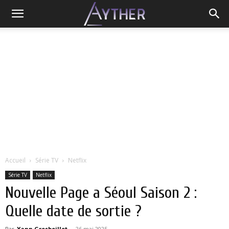
Accueil
Série TV
Netflix
Série TV
Netflix
Nouvelle Page a Séoul Saison 2 :
Quelle date de sortie ?
Par
Yann Grosboillot
-
26 mai 2025