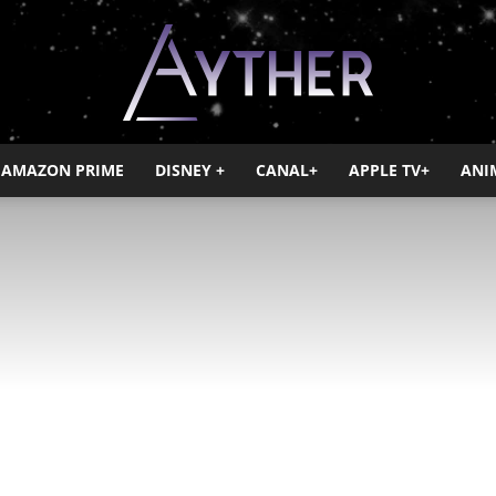
AMAZON PRIME
DISNEY +
CANAL+
APPLE TV+
ANI
Ayther