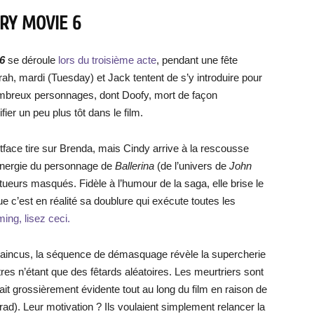
ARY MOVIE 6
6
se déroule
lors du troisième acte
, pendant une fête
h, mardi (Tuesday) et Jack tentent de s’y introduire pour
ombreux personnages, dont Doofy, mort de façon
r un peu plus tôt dans le film.
stface tire sur Brenda, mais Cindy arrive à la rescousse
’énergie du personnage de
Ballerina
(de l’univers de
John
 tueurs masqués. Fidèle à l’humour de la saga, elle brise le
 c’est en réalité sa doublure qui exécute toutes les
ing, lisez ceci.
 vaincus, la séquence de démasquage révèle la supercherie
utres n’étant que des fêtards aléatoires. Les meurtriers sont
était grossièrement évidente tout au long du film en raison de
rad). Leur motivation ? Ils voulaient simplement relancer la