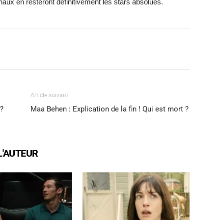
naux en resteront définitivement les stars absolues.
X
WhatsApp
Email
Article suivant
 ?
Maa Behen : Explication de la fin ! Qui est mort ?
L'AUTEUR