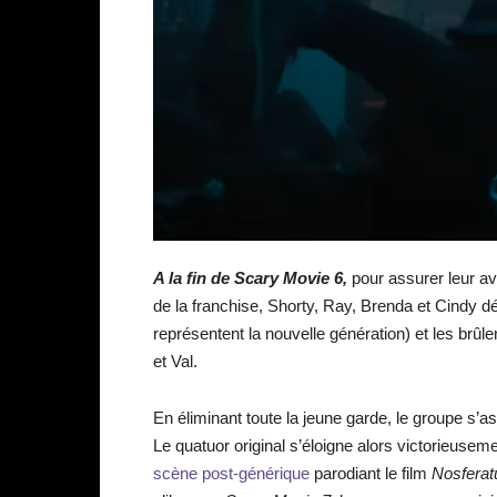
A la fin de Scary Movie 6,
pour assurer leur ave
de la franchise, Shorty, Ray, Brenda et Cindy déc
représentent la nouvelle génération) et les brû
et Val.
En éliminant toute la jeune garde, le groupe s’
Le quatuor original s’éloigne alors victorieusem
scène post-générique
parodiant le film
Nosferat