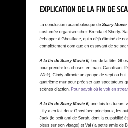
EXPLICATION DE LA FIN DE SC
La conclusion rocambolesque de
Scary Movie 
costumée organisée chez Brenda et Shorty. Sara
échapper à Ghostface, qui a déjà éliminé de n
complètement comique en essayant de se sacrifie
A la fin de Scary Movie 6,
lors de la fête, Gho
pour prendre les choses en main. Canalisant l
Wick
), Cindy affronte un groupe de sept ou huit
quatrième mur pour préciser aux spectateurs que
scènes d’action.
Pour savoir où le voir en stream
A la fin de Scary Movie 6,
une fois les tueurs
: il y a en fait deux Ghostface principaux, les a
Jack (le petit ami de Sarah, dont la culpabilité 
bleus sur son visage) et Val (la petite amie de B