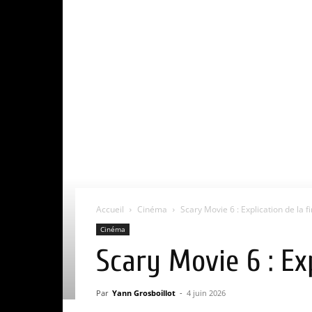
Accueil
Cinéma
Scary Movie 6 : Explication de la fin
Cinéma
Scary Movie 6 : Exp
Par
Yann Grosboillot
-
4 juin 2026