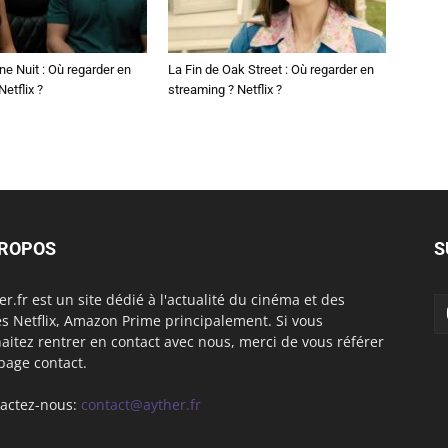
ne Nuit : Où regarder en
La Fin de Oak Street : Où regarder en
etflix ?
streaming ? Netflix ?
PROPOS
S
er.fr est un site dédié à l'actualité du cinéma et des
es Netflix, Amazon Prime principalement. Si vous
aitez rentrer en contact avec nous, merci de vous référer
 page contact.
actez-nous:
contact@ayther.fr