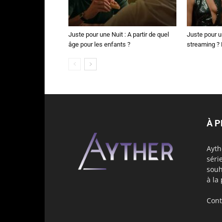
Juste pour une Nuit : A partir de quel
Juste pour u
âge pour les enfants ?
streaming ? N
À 
Ayth
séri
souh
à la
Cont