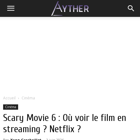
Accueil
Cinéma
Cinéma
Scary Movie 6 : Où voir le film en
streaming ? Netflix ?
Par
Yann Grosboillot
-
2 juin 2026