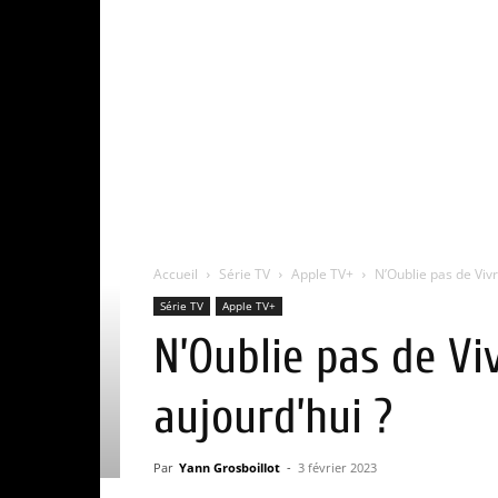
Accueil
Série TV
Apple TV+
N’Oublie pas de Viv
Série TV
Apple TV+
N’Oublie pas de V
aujourd’hui ?
Par
Yann Grosboillot
-
3 février 2023