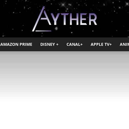
AMAZON PRIME
DISNEY +
CANAL+
APPLE TV+
ANI
Ayther