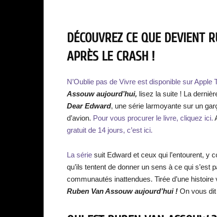
DÉCOUVREZ CE QUE DEVIENT 
APRÈS LE CRASH !
N’Oublie pas de Vivre est disponible sur Apple 
Assouw aujourd’hui,
lisez la suite ! La derniè
Dear Edward
, une série larmoyante sur un gar
d’avion.
Pour vous procurer le livre, cliquez ici.
A
gratuit de 14 jours, c’est ici.
La série
suit Edward et ceux qui l’entourent, y 
qu’ils tentent de donner un sens à ce qui s’est 
communautés inattendues. Tirée d’une histoire 
Ruben Van Assouw aujourd’hui !
On vous dit 