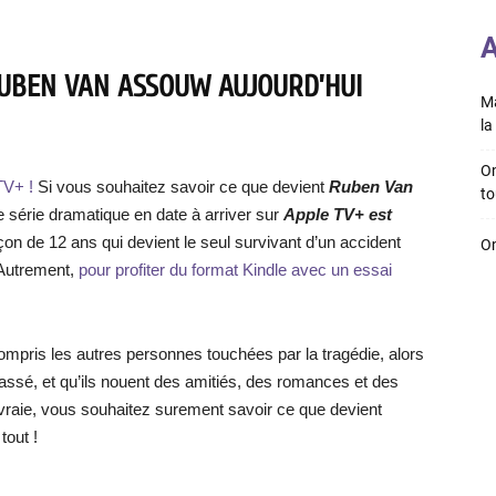
A
RUBEN VAN ASSOUW AUJOURD’HUI
Ma
la 
On
TV+ !
Si vous souhaitez savoir ce que devient
Ruben Van
to
re série dramatique en date à arriver sur
Apple TV+ est
çon de 12 ans qui devient le seul survivant d’un accident
On
utrement,
pour profiter du format Kindle avec un essai
compris les autres personnes touchées par la tragédie, alors
passé, et qu’ils nouent des amitiés, des romances et des
vraie, vous souhaitez surement savoir ce que devient
tout !