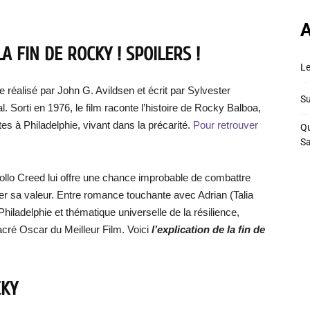
A
A FIN DE ROCKY ! SPOILERS !
Le
e réalisé par John G. Avildsen et écrit par Sylvester
Su
al. Sorti en 1976, le film raconte l’histoire de Rocky Balboa,
s à Philadelphie, vivant dans la précarité.
Pour retrouver
Qu
S
llo Creed lui offre une chance improbable de combattre
uver sa valeur. Entre romance touchante avec Adrian (Talia
hiladelphie et thématique universelle de la résilience,
cré Oscar du Meilleur Film. Voici
l’explication de la fin de
CKY