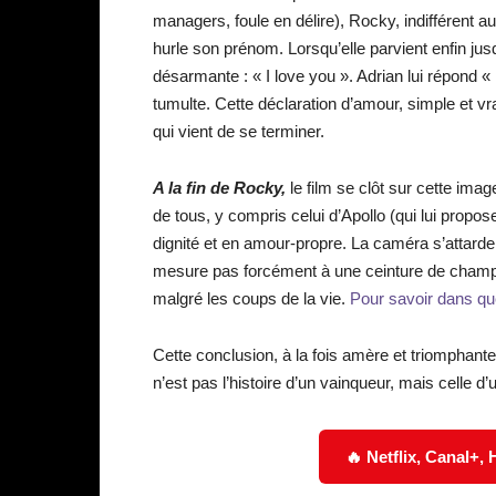
managers, foule en délire), Rocky, indifférent a
hurle son prénom. Lorsqu’elle parvient enfin jusqu
désarmante : « I love you ». Adrian lui répond «
tumulte. Cette déclaration d’amour, simple et v
qui vient de se terminer.
A la fin de Rocky,
le film se clôt sur cette ima
de tous, y compris celui d’Apollo (qui lui propos
dignité et en amour-propre. La caméra s’attarde s
mesure pas forcément à une ceinture de champi
malgré les coups de la vie.
Pour savoir dans quel
Cette conclusion, à la fois amère et triomphante,
n’est pas l’histoire d’un vainqueur, mais celle
🔥 Netflix, Canal+,