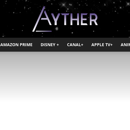
AMAZON PRIME
DISNEY +
CANAL+
APPLE TV+
ANI
Ayther