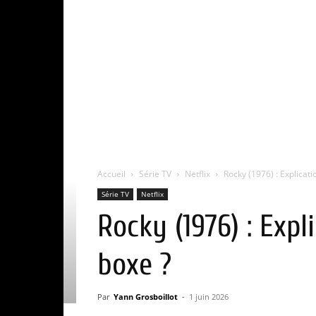
Accueil
Série TV
Netflix
Rocky (1976) : Explicati
Série TV
Netflix
Rocky (1976) : Expl
boxe ?
Par
Yann Grosboillot
-
1 juin 2026