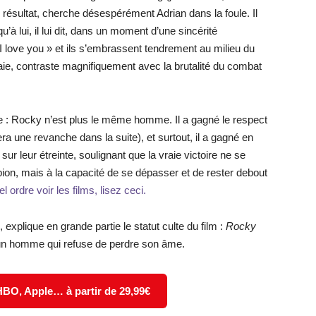
u résultat, cherche désespérément Adrian dans la foule. Il
’à lui, il lui dit, dans un moment d’une sincérité
 I love you » et ils s’embrassent tendrement au milieu du
raie, contraste magnifiquement avec la brutalité du combat
ge : Rocky n’est plus le même homme. Il a gagné le respect
era une revanche dans la suite), et surtout, il a gagné en
ur leur étreinte, soulignant que la vraie victoire ne se
on, mais à la capacité de se dépasser et de rester debout
 ordre voir les films, lisez ceci.
 explique en grande partie le statut culte du film :
Rocky
 d’un homme qui refuse de perdre son âme.
 HBO, Apple… à partir de 29,99€