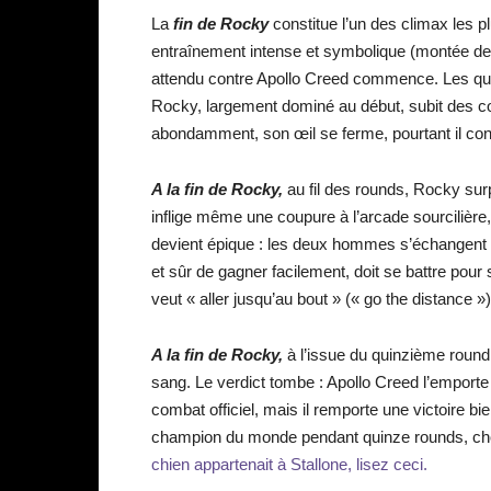
La
fin de Rocky
constitue l’un des climax les p
entraînement intense et symbolique (montée de
attendu contre Apollo Creed commence. Les quin
Rocky, largement dominé au début, subit des co
abondamment, son œil se ferme, pourtant il cont
A la fin de Rocky,
au fil des rounds, Rocky surpr
inflige même une coupure à l’arcade sourcilière
devient épique : les deux hommes s’échangent de
et sûr de gagner facilement, doit se battre pour 
veut « aller jusqu’au bout » (« go the distance »)
A la fin de Rocky,
à l’issue du quinzième round
sang. Le verdict tombe : Apollo Creed l’emporte
combat officiel, mais il remporte une victoire bie
champion du monde pendant quinze rounds, cho
chien appartenait à Stallone, lisez ceci.