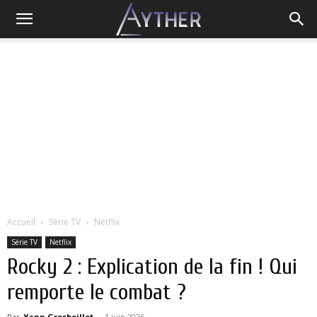
Accueil
Série TV
Netflix
Série TV
Netflix
Rocky 2 : Explication de la fin ! Qui
remporte le combat ?
Par
Yann Grosboillot
-
1 juin 2026