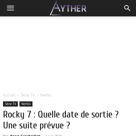
Accueil
Série TV
Netflix
Série TV
Netflix
Rocky 7 : Quelle date de sortie ?
Une suite prévue ?
Par
Yann Grosboillot
-
2 juin 2026