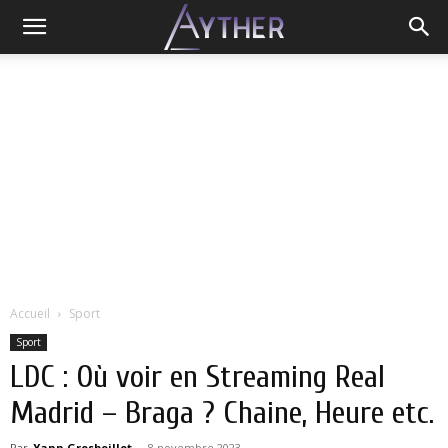
Accueil
Sport
Sport
LDC : Où voir en Streaming Real
Madrid – Braga ? Chaine, Heure etc.
Par
Yann Grosboillot
-
8 novembre 2023