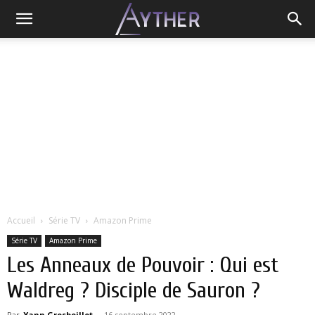
Accueil
Série TV
Amazon Prime
Série TV
Amazon Prime
Les Anneaux de Pouvoir : Qui est
Waldreg ? Disciple de Sauron ?
Par
Yann Grosboillot
-
16 septembre 2022