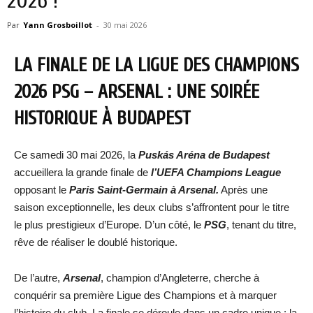
2026 !
Par
Yann Grosboillot
-
30 mai 2026
LA FINALE DE LA LIGUE DES CHAMPIONS
2026 PSG – ARSENAL : UNE SOIRÉE
HISTORIQUE À BUDAPEST
Ce samedi 30 mai 2026, la
Puskás Aréna de Budapest
accueillera la grande finale de
l’UEFA Champions League
opposant le
Paris Saint-Germain à Arsenal.
Après une
saison exceptionnelle, les deux clubs s’affrontent pour le titre
le plus prestigieux d’Europe. D’un côté, le
PSG
, tenant du titre,
rêve de réaliser le doublé historique.
De l’autre,
Arsenal
, champion d’Angleterre, cherche à
conquérir sa première Ligue des Champions et à marquer
l’histoire du club. La finale se déroule dans un cadre unique : la