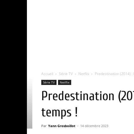
Accueil
Série TV
Netflix
Predestination (2014) : 
Série TV
Netflix
Predestination (201
temps !
Par
Yann Grosboillot
-
14 décembre 2023