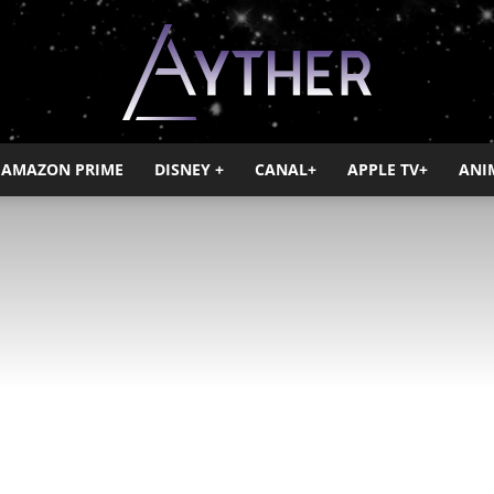
AMAZON PRIME
DISNEY +
CANAL+
APPLE TV+
ANI
Ayther