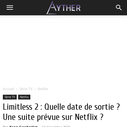
Accueil
Série TV
Netflix
Série TV
Netflix
Limitless 2 : Quelle date de sortie ?
Une suite prévue sur Netflix ?
Par
Yann Grosboillot
-
14 décembre 2023