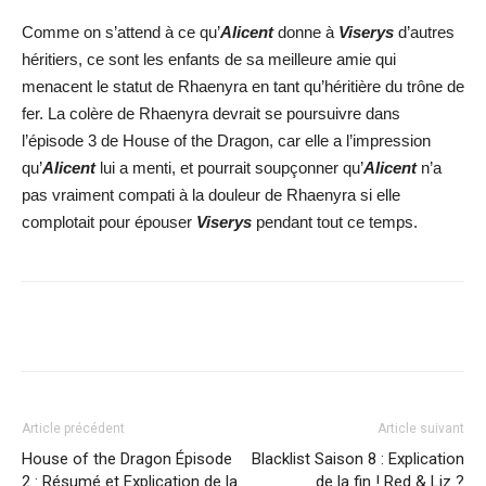
Comme on s’attend à ce qu’
Alicent
donne à
Viserys
d’autres
héritiers, ce sont les enfants de sa meilleure amie qui
menacent le statut de Rhaenyra en tant qu’héritière du trône de
fer. La colère de Rhaenyra devrait se poursuivre dans
l’épisode 3 de House of the Dragon, car elle a l’impression
qu’
Alicent
lui a menti, et pourrait soupçonner qu’
Alicent
n’a
pas vraiment compati à la douleur de Rhaenyra si elle
complotait pour épouser
Viserys
pendant tout ce temps.
Facebook
X
WhatsApp
Email
Article précédent
Article suivant
House of the Dragon Épisode
Blacklist Saison 8 : Explication
2 : Résumé et Explication de la
de la fin ! Red & Liz ?