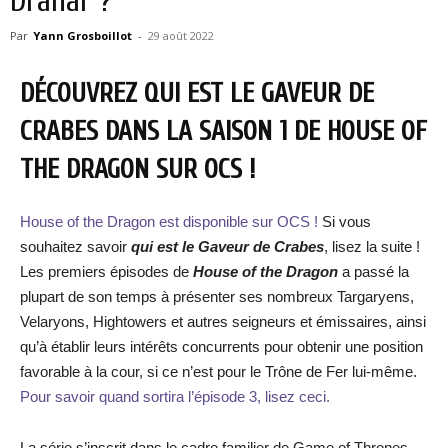
Drahar ?
Par
Yann Grosboillot
-
29 août 2022
DÉCOUVREZ QUI EST LE GAVEUR DE
CRABES DANS LA SAISON 1 DE HOUSE OF
THE DRAGON SUR OCS !
House of the Dragon est disponible sur OCS !
Si vous
souhaitez savoir
qui est le Gaveur de Crabes
, lisez la suite !
Les premiers épisodes de
House of the Dragon
a passé la
plupart de son temps à présenter ses nombreux Targaryens,
Velaryons, Hightowers et autres seigneurs et émissaires, ainsi
qu’à établir leurs intérêts concurrents pour obtenir une position
favorable à la cour, si ce n’est pour le Trône de Fer lui-même.
Pour savoir quand sortira l’épisode 3, lisez ceci.
La série s’inscrit dans le cadre familier de Game of Thrones,