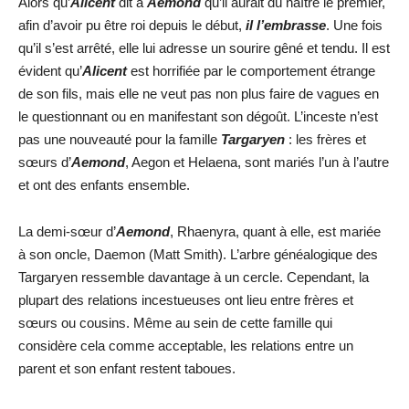
Alors qu’
Alicent
dit à
Aemond
qu’il aurait dû naître le premier,
afin d’avoir pu être roi depuis le début,
il l’embrasse
. Une fois
qu’il s’est arrêté, elle lui adresse un sourire gêné et tendu. Il est
évident qu’
Alicent
est horrifiée par le comportement étrange
de son fils, mais elle ne veut pas non plus faire de vagues en
le questionnant ou en manifestant son dégoût. L’inceste n’est
pas une nouveauté pour la famille
Targaryen
: les frères et
sœurs d’
Aemond
, Aegon et Helaena, sont mariés l’un à l’autre
et ont des enfants ensemble.
La demi-sœur d’
Aemond
, Rhaenyra, quant à elle, est mariée
à son oncle, Daemon (Matt Smith). L’arbre généalogique des
Targaryen ressemble davantage à un cercle. Cependant, la
plupart des relations incestueuses ont lieu entre frères et
sœurs ou cousins. Même au sein de cette famille qui
considère cela comme acceptable, les relations entre un
parent et son enfant restent taboues.