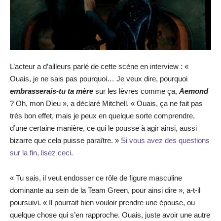
L’acteur a d’ailleurs parlé de cette scène en interview : «
Ouais, je ne sais pas pourquoi… Je veux dire, pourquoi
embrasserais-tu ta mère
sur les lèvres comme ça,
Aemond
? Oh, mon Dieu », a déclaré Mitchell. « Ouais, ça ne fait pas
très bon effet, mais je peux en quelque sorte comprendre,
d’une certaine manière, ce qui le pousse à agir ainsi, aussi
bizarre que cela puisse paraître. »
Si vous avez des questions
sur la fin, lisez ceci.
« Tu sais, il veut endosser ce rôle de figure masculine
dominante au sein de la Team Green, pour ainsi dire », a-t-il
poursuivi. « Il pourrait bien vouloir prendre une épouse, ou
quelque chose qui s’en rapproche. Ouais, juste avoir une autre