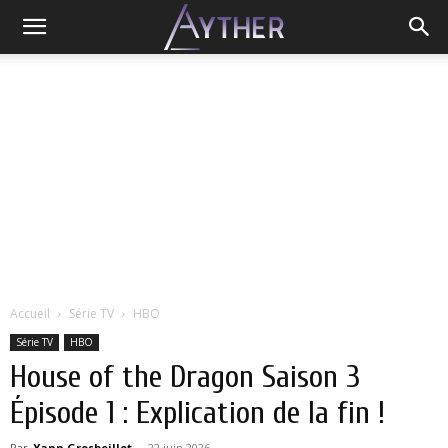
Accueil
Série TV
HBO
Série TV
HBO
House of the Dragon Saison 3
Épisode 1 : Explication de la fin !
Par
Yann Grosboillot
-
22 juin 2026