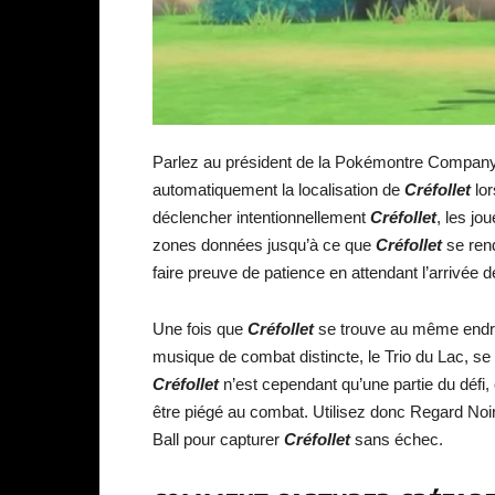
Parlez au président de la Pokémontre Company 
automatiquement la localisation de
Créfollet
lo
déclencher intentionnellement
Créfollet
, les jo
zones données jusqu’à ce que
Créfollet
se rend
faire preuve de patience en attendant l’arrivée 
Une fois que
Créfollet
se trouve au même endroi
musique de combat distincte, le Trio du Lac, se 
Créfollet
n’est cependant qu’une partie du défi,
être piégé au combat. Utilisez donc Regard Noir.
Ball pour capturer
Créfollet
sans échec.