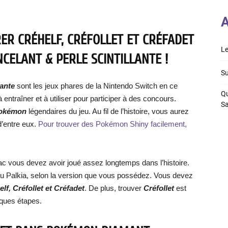
A
R CRÉHELF, CRÉFOLLET ET CRÉFADET
Le
ELANT & PERLE SCINTILLANTE !
Su
lante
sont les jeux phares de la Nintendo Switch en ce
Qu
à entraîner et à utiliser pour participer à des concours.
S
okémon
légendaires du jeu. Au fil de l’histoire, vous aurez
d’entre eux.
Pour trouver des Pokémon Shiny facilement,
lac vous devez avoir joué assez longtemps dans l’histoire.
a ou Palkia, selon la version que vous possédez. Vous devez
lf, Créfollet et Créfadet
. De plus, trouver
Créfollet
est
lques étapes.