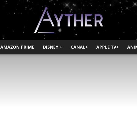
AMAZON PRIME
DISNEY +
CANAL+
APPLE TV+
ANI
Ayther