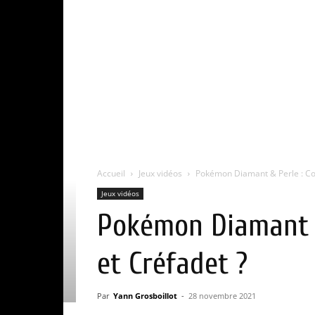
Accueil
Jeux vidéos
Pokémon Diamant & Perle : Com
Jeux vidéos
Pokémon Diamant &
et Créfadet ?
Par
Yann Grosboillot
-
28 novembre 2021