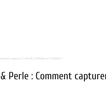
ment capturer Créhelf, Créfollet et Créfadet ?
 Perle : Comment capturer 