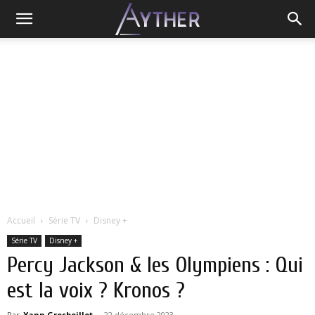
Accueil
Série TV
Disney +
Série TV
Disney +
Percy Jackson & les Olympiens : Qui
est la voix ? Kronos ?
Par
Yann Grosboillot
-
22 décembre 2023