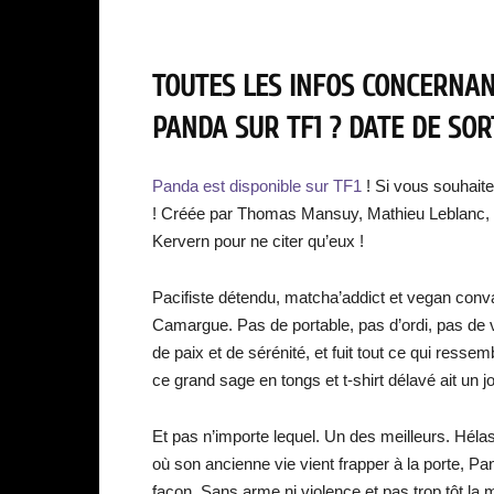
TOUTES LES INFOS CONCERNANT
PANDA SUR TF1 ? DATE DE SORT
Panda est disponible sur TF1
! Si vous souhait
! Créée par Thomas Mansuy, Mathieu Leblanc,
Kervern pour ne citer qu’eux !
Pacifiste détendu, matcha’addict et vegan convai
Camargue. Pas de portable, pas d’ordi, pas de v
de paix et de sérénité, et fuit tout ce qui ress
ce grand sage en tongs et t-shirt délavé ait un jou
Et pas n’importe lequel. Un des meilleurs. Héla
où son ancienne vie vient frapper à la porte, P
façon. Sans arme ni violence et pas trop tôt la m