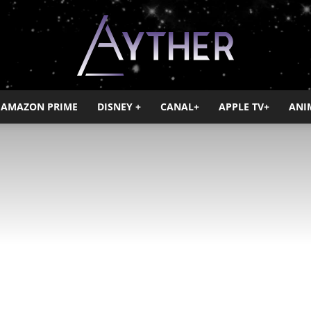
AMAZON PRIME
DISNEY +
CANAL+
APPLE TV+
ANI
Ayther