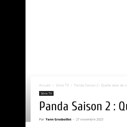
Accueil
Série TV
Panda Saison 2 : Quelle date de so
Série TV
Panda Saison 2 : Q
Par
Yann Grosboillot
-
27 novembre 2023