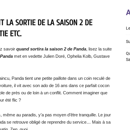
A
 LA SORTIE DE LA SAISON 2 DE
Le
IE ETC.
Su
ez savoir
quand sortira la saison 2 de Panda
, lisez la suite
Qu
Panda
met en vedette Julien Doré, Ophelia Kolb, Gustave
S
ncu, Panda tient une petite paillote dans un coin reculé de
oiture, il vit avec son ado de 16 ans dans ce parfait cocon
emble de près ou de loin à un conflit. Comment imaginer que
r été flic ?
s, même au paradis, y’a pas moyen d’être tranquille. Le jour
anda se retrouve obligé de reprendre du service… Mais à sa
atin. Zen, quoi.