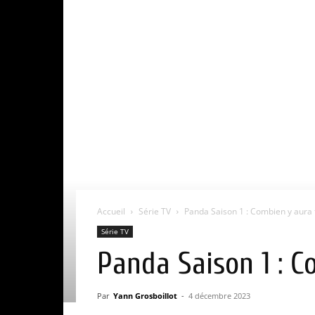
Accueil
Série TV
Panda Saison 1 : Combien y aura t’
Série TV
Panda Saison 1 : Co
Par
Yann Grosboillot
-
4 décembre 2023