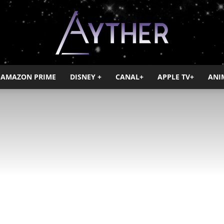
AMAZON PRIME
DISNEY +
CANAL+
APPLE TV+
ANI
Ayther