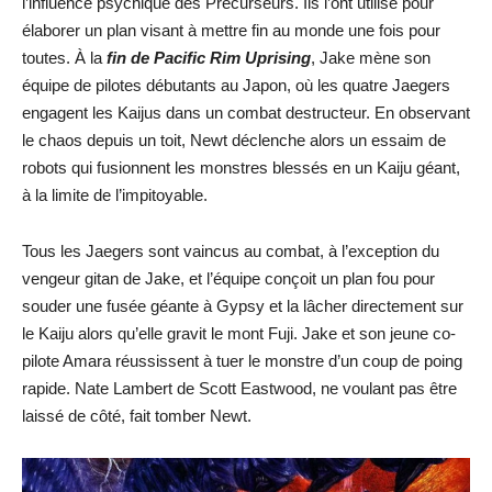
l’influence psychique des Précurseurs. Ils l’ont utilisé pour
élaborer un plan visant à mettre fin au monde une fois pour
toutes. À la
fin de Pacific Rim Uprising
, Jake mène son
équipe de pilotes débutants au Japon, où les quatre Jaegers
engagent les Kaijus dans un combat destructeur. En observant
le chaos depuis un toit, Newt déclenche alors un essaim de
robots qui fusionnent les monstres blessés en un Kaiju géant,
à la limite de l’impitoyable.
Tous les Jaegers sont vaincus au combat, à l’exception du
vengeur gitan de Jake, et l’équipe conçoit un plan fou pour
souder une fusée géante à Gypsy et la lâcher directement sur
le Kaiju alors qu’elle gravit le mont Fuji. Jake et son jeune co-
pilote Amara réussissent à tuer le monstre d’un coup de poing
rapide. Nate Lambert de Scott Eastwood, ne voulant pas être
laissé de côté, fait tomber Newt.