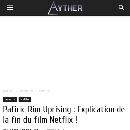
Accueil
Série TV
Netflix
Série TV
Netflix
Paficic Rim Uprising : Explication de
la fin du film Netflix !
Par
Yann Grosboillot
-
2 janvier 2021