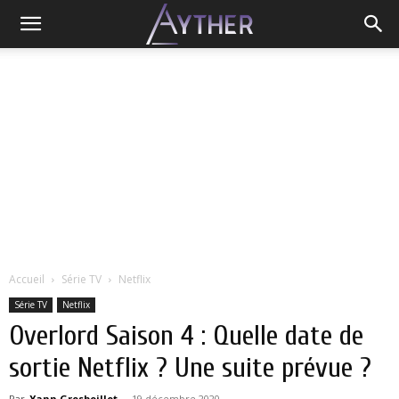
Accueil
Série TV
Netflix
Série TV
Netflix
Overlord Saison 4 : Quelle date de
sortie Netflix ? Une suite prévue ?
Par
Yann Grosboillot
-
19 décembre 2020