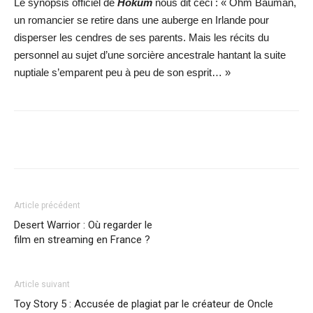
Le synopsis officiel de
Hokum
nous dit ceci : « Ohm Bauman,
un romancier se retire dans une auberge en Irlande pour
disperser les cendres de ses parents. Mais les récits du
personnel au sujet d’une sorcière ancestrale hantant la suite
nuptiale s’emparent peu à peu de son esprit… »
Facebook
X
WhatsApp
Email
Article précédent
Desert Warrior : Où regarder le
film en streaming en France ?
Article suivant
Toy Story 5 : Accusée de plagiat par le créateur de Oncle