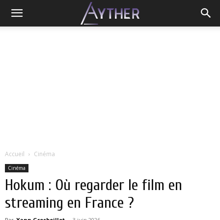
Accueil
Cinéma
Cinéma
Hokum : Où regarder le film en
streaming en France ?
Par
Yann Grosboillot
-
3 juin 2026