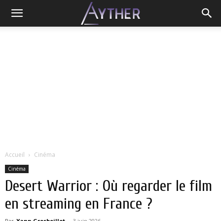
Accueil
Cinéma
Cinéma
Desert Warrior : Où regarder le film
en streaming en France ?
Par
Yann Grosboillot
-
3 juin 2026