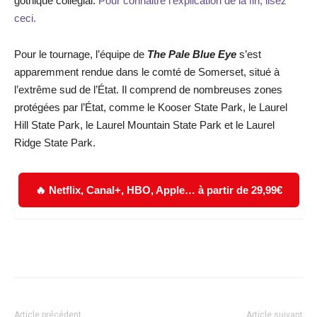
gothique collégial.
Pour connaitre l’explication de la fin, lisez
ceci.
Pour le tournage, l’équipe de
The Pale Blue Eye
s’est
apparemment rendue dans le comté de Somerset, situé à
l’extrême sud de l’État. Il comprend de nombreuses zones
protégées par l’État, comme le Kooser State Park, le Laurel
Hill State Park, le Laurel Mountain State Park et le Laurel
Ridge State Park.
🔥 Netflix, Canal+, HBO, Apple… à partir de 29,99€
Facebook
X
WhatsApp
Email
Article précédent
Article suivant