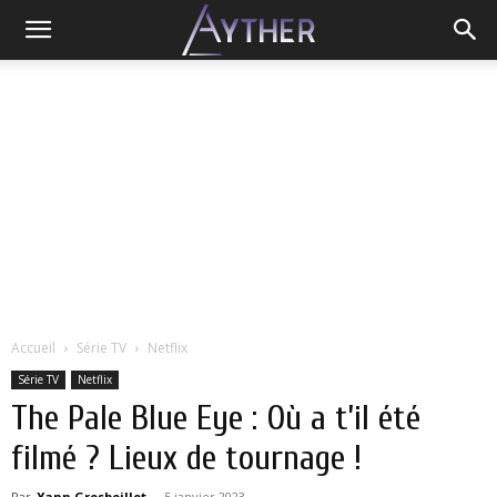
Accueil
Série TV
Netflix
Série TV
Netflix
The Pale Blue Eye : Où a t’il été
filmé ? Lieux de tournage !
Par
Yann Grosboillot
-
5 janvier 2023