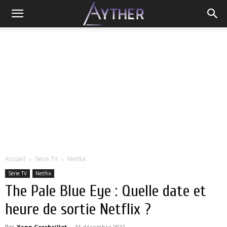
Accueil
Série TV
Netflix
Série TV
Netflix
The Pale Blue Eye : Quelle date et
heure de sortie Netflix ?
Par
Yann Grosboillot
-
31 décembre 2022