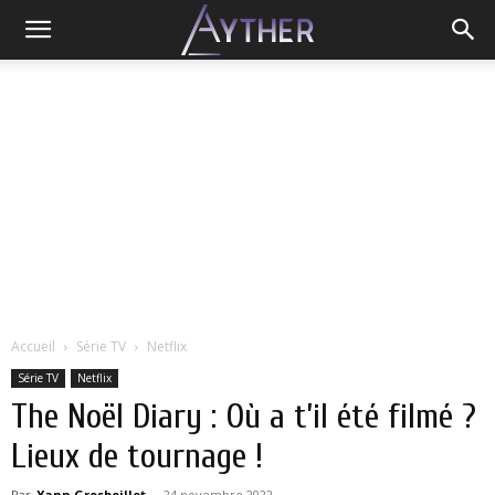
Accueil
Série TV
Netflix
Série TV
Netflix
The Noël Diary : Où a t’il été filmé ?
Lieux de tournage !
Par
Yann Grosboillot
-
24 novembre 2022