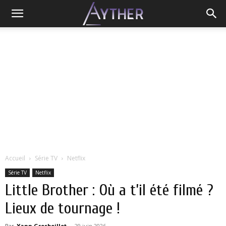
Accueil
Série TV
Netflix
Série TV
Netflix
Little Brother : Où a t’il été filmé ?
Lieux de tournage !
Par
Yann Grosboillot
-
29 juin 2026