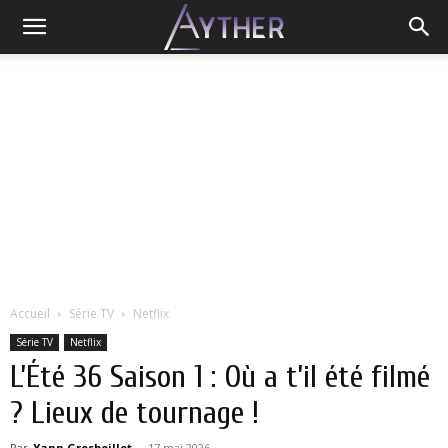
Accueil
Série TV
Netflix
Série TV
Netflix
L’Été 36 Saison 1 : Où a t’il été filmé
? Lieux de tournage !
Par
Yann Grosboillot
-
17 mai 2026