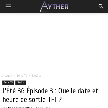
Accueil
Série TV
Netflix
Série TV
Netflix
L’Été 36 Épisode 3 : Quelle date et
heure de sortie TF1 ?
Par
Yann Grosboillot
-
17 mai 2026