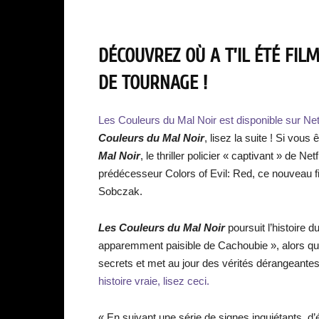
DÉCOUVREZ OÙ A T’IL ÉTÉ FIL
DE TOURNAGE
!
Les Couleurs du Mal Noir est disponible sur Netf
Couleurs du Mal Noir
, lisez la suite ! Si vo
Mal Noir
, le thriller policier « captivant » de N
prédécesseur Colors of Evil: Red, ce nouveau f
Sobczak.
Les Couleurs du Mal Noir
poursuit l’histoire d
apparemment paisible de Cachoubie », alors que
secrets et met au jour des vérités dérangeant
histoire vraie, lisez ceci.
« En suivant une série de signes inquiétants, d