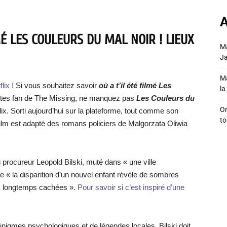
A
MÉ LES COULEURS DU MAL NOIR !
LIEUX
Ma
Ja
Ma
lix !
Si vous souhaitez savoir
où a t’il été filmé Les
la 
us êtes fan de The Missing, ne manquez pas
Les Couleurs du
On
etflix. Sorti aujourd’hui sur la plateforme, tout comme son
to
ilm est adapté des romans policiers de Małgorzata Oliwia
u procureur Leopold Bilski, muté dans « une ville
 « la disparition d’un nouvel enfant révèle de sombres
es longtemps cachées ».
Pour savoir si c’est inspiré d’une
’énigmes psychologiques et de légendes locales, Bilski doit