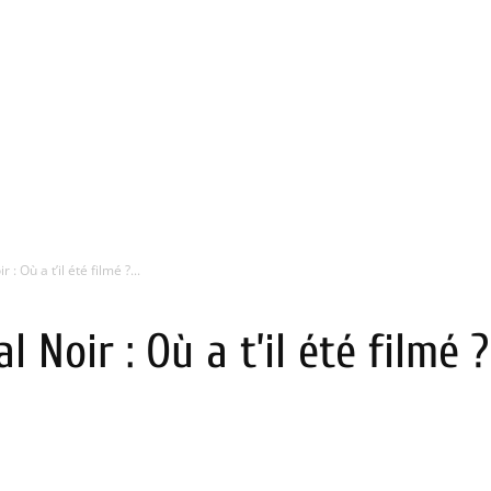
: Où a t’il été filmé ?...
 Noir : Où a t’il été filmé