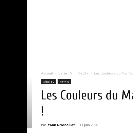
Accueil
Série TV
Netflix
Les Couleurs du Mal Noir 
Série TV
Netflix
Les Couleurs du Mal
!
Par
Yann Grosboillot
-
11 juin 2026