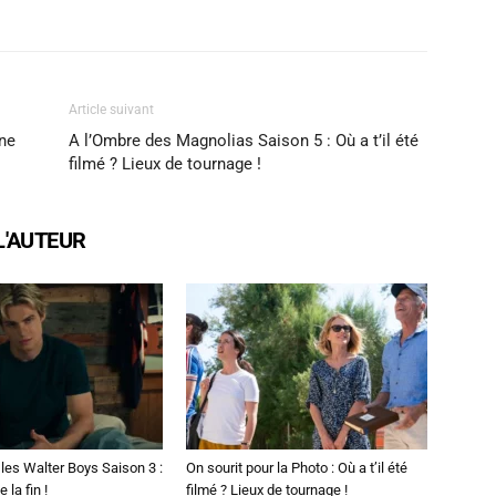
X
WhatsApp
Email
Article suivant
une
A l’Ombre des Magnolias Saison 5 : Où a t’il été
filmé ? Lieux de tournage !
L'AUTEUR
les Walter Boys Saison 3 :
On sourit pour la Photo : Où a t’il été
 la fin !
filmé ? Lieux de tournage !