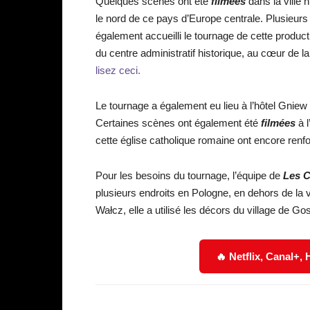
Quelques scènes ont été
filmées
dans la ville 
le nord de ce pays d’Europe centrale. Plusieurs 
également accueilli le tournage de cette producti
du centre administratif historique, au cœur de 
lisez ceci.
Le tournage a également eu lieu à l’hôtel Gniew
Certaines scènes ont également été
filmées
à 
cette église catholique romaine ont encore renfor
Pour les besoins du tournage, l’équipe de
Les C
plusieurs endroits en Pologne, en dehors de l
Wałcz, elle a utilisé les décors du village de Go
🔥 Netflix, Canal+,