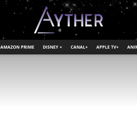
AMAZON PRIME
DISNEY +
CANAL+
APPLE TV+
ANI
Ayther