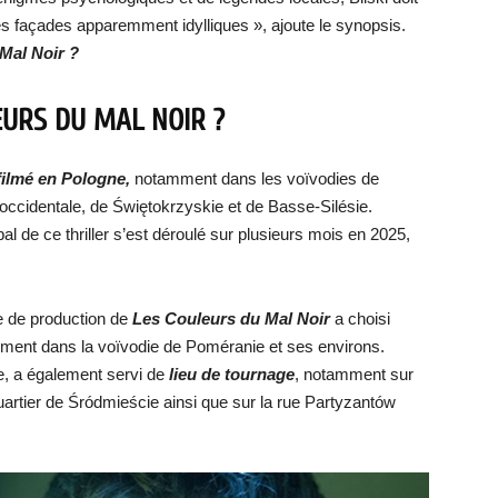
ces façades apparemment idylliques », ajoute le synopsis.
 Mal Noir ?
LEURS DU MAL NOIR ?
filmé en Pologne,
notamment dans les voïvodies de
cidentale, de Świętokrzyskie et de Basse-Silésie.
l de ce thriller s’est déroulé sur plusieurs mois en 2025,
pe de production de
Les Couleurs du Mal Noir
a choisi
ent dans la voïvodie de Poméranie et ses environs.
e, a également servi de
lieu de tournage
, notamment sur
artier de Śródmieście ainsi que sur la rue Partyzantów