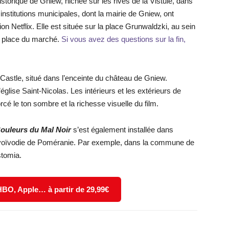
historique de Gniew, nichée sur les rives de la Vistule, dans
institutions municipales, dont la mairie de Gniew, ont
on Netflix. Elle est située sur la place Grunwaldzki, au sein
la place du marché.
Si vous avez des questions sur la fin,
 Castle, situé dans l’enceinte du château de Gniew.
l’église Saint-Nicolas. Les intérieurs et les extérieurs de
cé le ton sombre et la richesse visuelle du film.
ouleurs du Mal Noir
s’est également installée dans
a voïvodie de Poméranie. Par exemple, dans la commune de
stomia.
 HBO, Apple… à partir de 29,99€