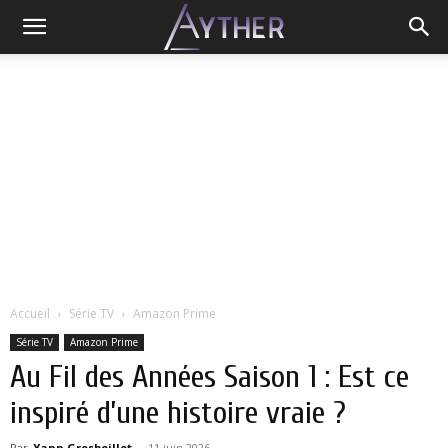
Accueil
Série TV
Amazon Prime
Série TV
Amazon Prime
Au Fil des Années Saison 1 : Est ce
inspiré d’une histoire vraie ?
Par
Yann Grosboillot
-
11 juin 2026