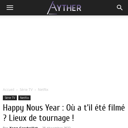
Accueil
Série TV
Netflix
Série TV
Netflix
Happy Nous Year : Où a t’il été filmé
? Lieux de tournage !
Par
Yann Grosboillot
-
28 décembre 2022