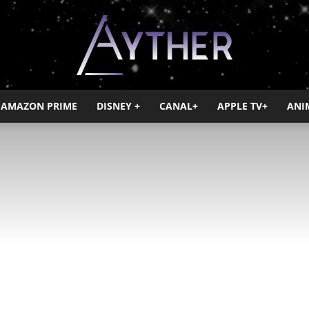
AMAZON PRIME
DISNEY +
CANAL+
APPLE TV+
ANI
Ayther