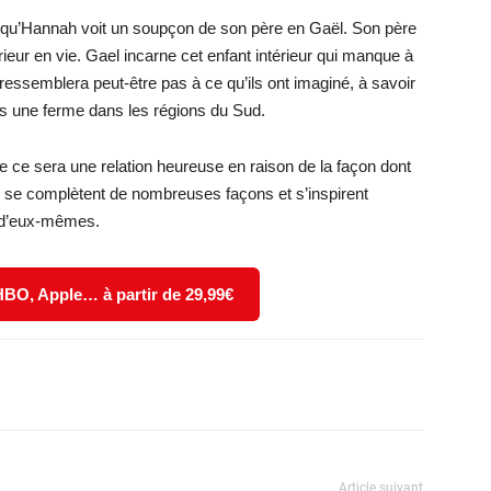
 qu’Hannah voit un soupçon de son père en Gaël. Son père
ntérieur en vie. Gael incarne cet enfant intérieur qui manque à
essemblera peut-être pas à ce qu’ils ont imaginé, à savoir
ns une ferme dans les régions du Sud.
e ce sera une relation heureuse en raison de la façon dont
nah se complètent de nombreuses façons et s’inspirent
n d’eux-mêmes.
 HBO, Apple… à partir de 29,99€
X
WhatsApp
Email
Article suivant