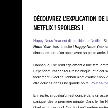
DÉCOUVREZ L’EXPLICATION DE 
NETFLIX ! SPOILERS !
Happy Nous Year est disponible sur Netflix !
Si
Nous Year
, lisez la suite !
Happy Nous Year
s
dinosaure, lors d’un appel avec sa petite amie. I
Hannah, qui se rend également à une fête, en
Cependant, l’ascenseur reste bloqué, et à cause
facilement. Gael et Hannah n’ont d’autre choix q
être coincés dans une grande boîte.
Pour savoir
En réalité, si quelqu’un est coincé dans un as
paniquer dès la première minute. Dans le film N
Gael est super cool. On dirait qu’il préfère rester