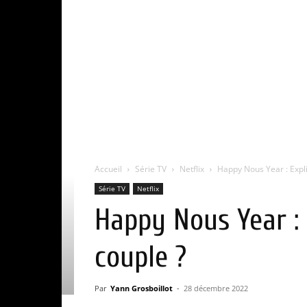
Accueil
Série TV
Netflix
Happy Nous Year : Explic
Série TV
Netflix
Happy Nous Year : 
couple ?
Par
Yann Grosboillot
-
28 décembre 2022