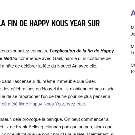
A
LA FIN DE HAPPY NOUS YEAR SUR
Ma
Ja
Ma
 vous souhaitez connaitre
l’explication de la fin de Happy
la 
ur
Netflix
commence avec Gael, habillé d’un costume de
On
l a hâte de célébrer la fête du Nouvel An avec elle.
to
tre dans l’ascenseur du même immeuble que Gael.
 des célébrations du Nouvel An, ils n’obtiennent pas d’aide
ue de se rapprocher l’un de l’autre pour ne plus penser à
 où a été filmé Happy Nous Year, lisez ceci.
censeur, cela provoque la panique. On peut commencer à
etflix de Frank Bellocq, Hannah panique un peu, alors que
 coincé plutôt que de sortir pour faire la fête. Maintenant, si