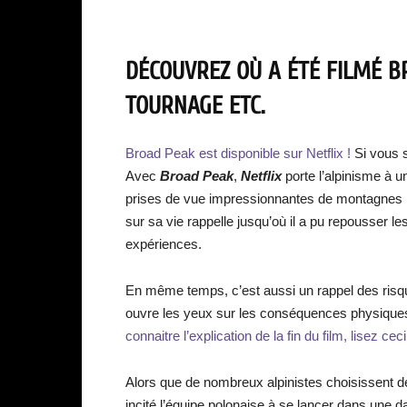
DÉCOUVREZ OÙ A ÉTÉ FILMÉ BR
TOURNAGE ETC.
Broad Peak est disponible sur Netflix !
Si vous s
Avec
Broad Peak
,
Netflix
porte l’alpinisme à 
prises de vue impressionnantes de montagnes mag
sur sa vie rappelle jusqu’où il a pu repousser le
expériences.
En même temps, c’est aussi un rappel des risques
ouvre les yeux sur les conséquences physiques 
connaitre l’explication de la fin du film, lisez ceci
Alors que de nombreux alpinistes choisissent des
incité l’équipe polonaise à se lancer dans une