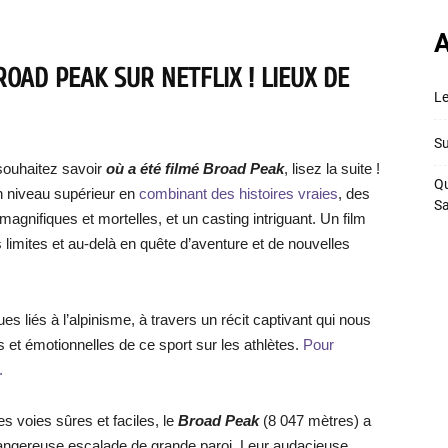
A
OAD PEAK SUR NETFLIX ! LIEUX DE
Le
Su
ouhaitez savoir
où a été filmé Broad Peak
, lisez la suite !
Qu
un niveau supérieur en
combinant des histoires vraies
, des
S
nifiques et mortelles, et un casting intriguant. Un film
s limites et au-delà en quête d’aventure et de nouvelles
 liés à l’alpinisme, à travers un récit captivant qui nous
et émotionnelles de ce sport sur les athlètes.
Pour
.
 voies sûres et faciles, le
Broad Peak
(8 047 mètres) a
 dangereuse escalade de grande paroi. Leur audacieuse