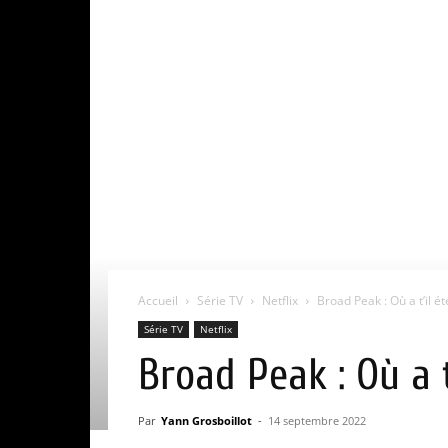
Accueil
Série TV
Netflix
Broad Peak : Où a t’il ét
Série TV
Netflix
Broad Peak : Où a t
Par
Yann Grosboillot
-
14 septembre 2022