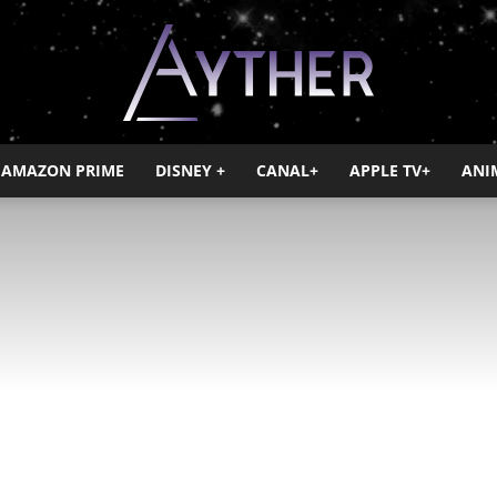
AMAZON PRIME
DISNEY +
CANAL+
APPLE TV+
ANI
Ayther