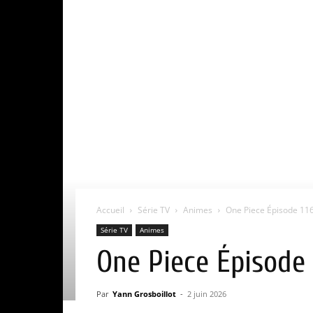
Accueil
Série TV
Animes
One Piece Épisode 1165
Série TV
Animes
One Piece Épisode 1
Par
Yann Grosboillot
-
2 juin 2026