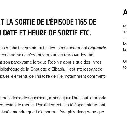
A
 LA SORTIE DE L’ÉPISODE 1165 DE
Ma
 DATE ET HEURE DE SORTIE ETC.
Ja
Ma
ous souhaitez savoir toutes les infos concernant
l’épisode
la 
e cette semaine s’est ouvert sur les retrouvailles tant
On
int son paroxysme lorsque Robin a appris que des livres
to
liothèque de la Chouette d’Elbaph. Il est intéressant de
ques éléments de l’histoire de l’île, notamment comment
e la terre des guerriers, mais aujourd’hui, tout le monde
’en revient le mérite. Parallèlement, les téléspectateurs ont
a laissé entendre que Loki pourrait être plus dangereux que