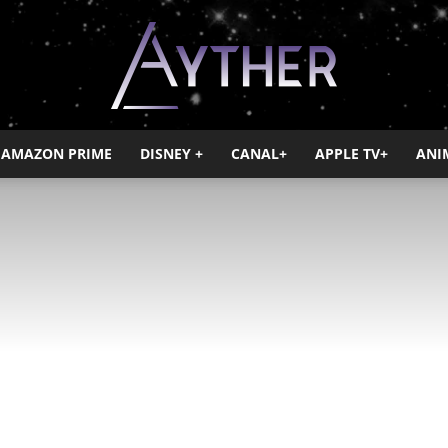
AMAZON PRIME
DISNEY +
CANAL+
APPLE TV+
ANI
Ayther