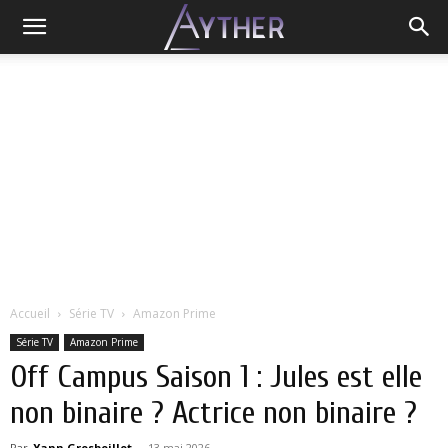
Accueil
Série TV
Amazon Prime
Série TV
Amazon Prime
Off Campus Saison 1 : Jules est elle
non binaire ? Actrice non binaire ?
Par
Yann Grosboillot
-
13 mai 2026