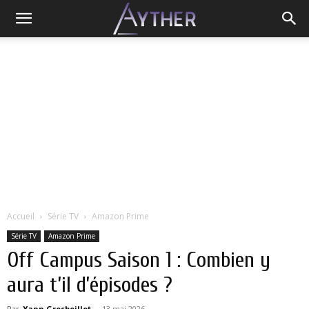
Accueil
Série TV
Amazon Prime
Série TV
Amazon Prime
Off Campus Saison 1 : Combien y
aura t’il d’épisodes ?
Par
Yann Grosboillot
-
13 mai 2026