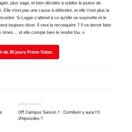
 âgée, plus sage, et bien décidée à oublier le joueur de
ité. Elle n’est pas une cause à défendre, et elle n’est plus la
rencontre. Si Logan s’attend à ce qu’elle se soumette et le
t toujours rêver. Il veut la reconquérir ? Il va devoir faire
 les rênes… et elle compte bien le rendre fou. »
it de 30 jours Prime Video
X
WhatsApp
Email
Article suivant
ur
Off Campus Saison 1 : Combien y aura t’il
d’épisodes ?