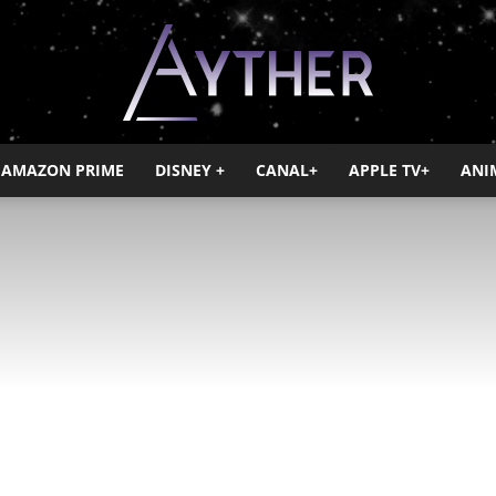
AMAZON PRIME
DISNEY +
CANAL+
APPLE TV+
ANI
Ayther