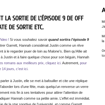
A
 LA SORTIE DE L’ÉPISODE 9 DE OFF
Ma
TE DE SORTIE ETC.
Ja
Ma
ideo !
Si vous souhaitez savoir
quand sortira l’épisode 9
la 
contrer Garrett, Hannah considérait Justin comme un rêve
On
t à le regarder jouer de loin au Malone’s. Bien qu’Allie ait
to
r à Justin et à faire quelque chose pour son béguin, Hannah
s romans aux meilleurs prix, cliquez ici.
Autrement,
pour
14 jours, c’est ici.
arler à Justin, elle se met à bafouiller et cite une réplique
de l’aborder lors d’une fête, mais quelqu’un renverse un verre
blement mis fin à ses tentatives pour attirer l’attention de
vendiquer Hannah comme sa petite amie. L’effet est immédiat.
mie de la star sportive de l’université, et comme Garrett