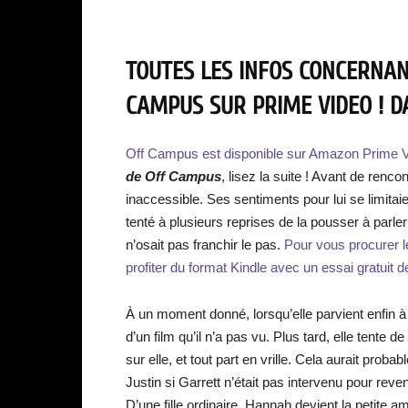
TOUTES LES INFOS CONCERNANT
CAMPUS SUR PRIME VIDEO ! DA
Off Campus est disponible sur Amazon Prime V
de Off Campus
, lisez la suite ! Avant de ren
inaccessible. Ses sentiments pour lui se limitaien
tenté à plusieurs reprises de la pousser à parle
n’osait pas franchir le pas.
Pour vous procurer le
profiter du format Kindle avec un essai gratuit de 
À un moment donné, lorsqu’elle parvient enfin à p
d’un film qu’il n’a pas vu. Plus tard, elle tente 
sur elle, et tout part en vrille. Cela aurait proba
Justin si Garrett n’était pas intervenu pour re
D’une fille ordinaire, Hannah devient la petite a