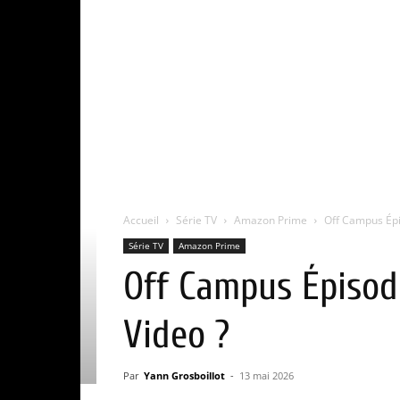
Accueil
Série TV
Amazon Prime
Off Campus Épis
Série TV
Amazon Prime
Off Campus Épisode
Video ?
Par
Yann Grosboillot
-
13 mai 2026