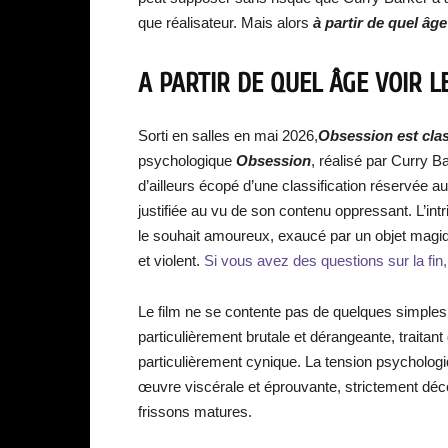
que réalisateur. Mais alors
à partir de quel âge
A PARTIR DE QUEL ÂGE VOIR L
Sorti en salles en mai 2026,
Obsession est clas
psychologique
Obsession
, réalisé par Curry B
d’ailleurs écopé d’une classification réservée a
justifiée au vu de son contenu oppressant. L’in
le souhait amoureux, exaucé par un objet mag
et violent.
Si vous avez des questions sur la fin, 
Le film ne se contente pas de quelques simples s
particulièrement brutale et dérangeante, traitant
particulièrement cynique. La tension psycholog
œuvre viscérale et éprouvante, strictement déc
frissons matures.