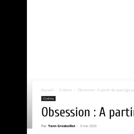
Accueil
Cinéma
Obsession : A partir de quel âge p
Cinéma
Obsession : A parti
Par
Yann Grosboillot
-
9 mai 2026