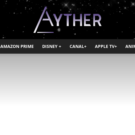
AMAZON PRIME
DISNEY +
CANAL+
APPLE TV+
ANI
Ayther