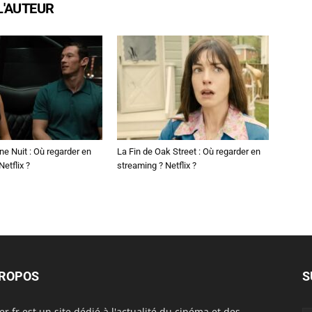
L'AUTEUR
ne Nuit : Où regarder en
La Fin de Oak Street : Où regarder en
etflix ?
streaming ? Netflix ?
PROPOS
S
er.fr est un site dédié à l'actualité du cinéma et des