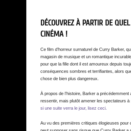
DÉCOUVREZ À PARTIR DE QUEL
CINÉMA !
Ce film d’horreur surnaturel de Curry Barker, qu’
magasin de musique et un romantique incurable
pour que la fille dont il est amoureux depuis to
conséquences sombres et terrifiantes, alors qu
chose de bien plus dangereux.
À propos de l’histoire, Barker a précédemment ajo
ressentir, mais plutôt amener les spectateurs à
si une suite verra le jour, lisez ceci.
Au vu des premières critiques élogieuses pour c
peut supposer sans risque que Curry Barker a at