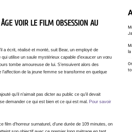
A
 ÂGE VOIR LE FILM OBSESSION
AU
Ma
Ja
Ma
il a écrit, réalisé et monté, suit Bear, un employé de
la 
 qui utilise un saule mystérieux capable d’exaucer un vœu
On
ujours tombe amoureuse de lui. S’ensuivent alors des
to
e l’affection de la jeune femme se transforme en quelque
uté qu’il n’aimait pas dicter au public ce qu’il devait
 se demander ce qui est bien et ce qui est mal.
Pour savoir
e film d’horreur surnaturel, d’une durée de 109 minutes, on
teint son objectif avec ce premier long métrage en tant